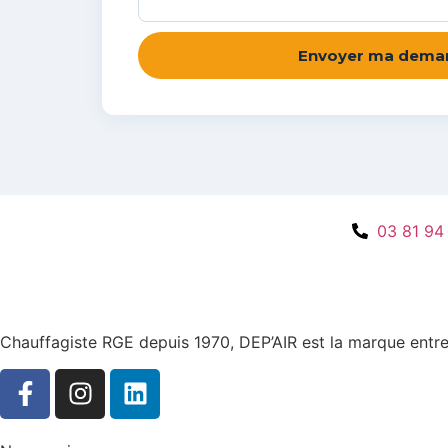
Envoyer ma dema
03 81 94
Chauffagiste RGE depuis 1970, DEP’AIR est la marque entr